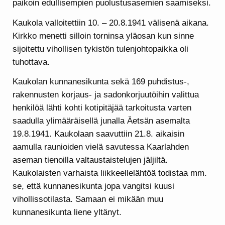
paikoin edullisempien puolustusasemien saamiseksi.
Kaukola valloitettiin 10. – 20.8.1941 välisenä aikana.
Kirkko menetti silloin torninsa yläosan kun sinne
sijoitettu vihollisen tykistön tulenjohtopaikka oli
tuhottava.
Kaukolan kunnanesikunta sekä 169 puhdistus-,
rakennusten korjaus- ja sadonkorjuutöihin valittua
henkilöä lähti kohti kotipitäjää tarkoitusta varten
saadulla ylimääräisellä junalla Äetsän asemalta
19.8.1941. Kaukolaan saavuttiin 21.8. aikaisin
aamulla raunioiden vielä savutessa Kaarlahden
aseman tienoilla valtaustaistelujen jäljiltä.
Kaukolaisten varhaista liikkeellelähtöä todistaa mm.
se, että kunnanesikunta jopa vangitsi kuusi
vihollissotilasta. Samaan ei mikään muu
kunnanesikunta liene yltänyt.