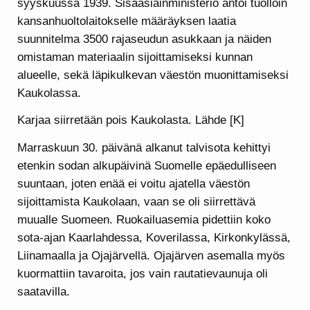
syyskuussa 1939. Sisäasiainministeriö antoi tuolloin
kansanhuoltolaitokselle määräyksen laatia
suunnitelma 3500 rajaseudun asukkaan ja näiden
omistaman materiaalin sijoittamiseksi kunnan
alueelle, sekä läpikulkevan väestön muonittamiseksi
Kaukolassa.
Karjaa siirretään pois Kaukolasta. Lähde [K]
Marraskuun 30. päivänä alkanut talvisota kehittyi
etenkin sodan alkupäivinä Suomelle epäedulliseen
suuntaan, joten enää ei voitu ajatella väestön
sijoittamista Kaukolaan, vaan se oli siirrettävä
muualle Suomeen. Ruokailuasemia pidettiin koko
sota-ajan Kaarlahdessa, Koverilassa, Kirkonkylässä,
Liinamaalla ja Ojajärvellä. Ojajärven asemalla myös
kuormattiin tavaroita, jos vain rautatievaunuja oli
saatavilla.