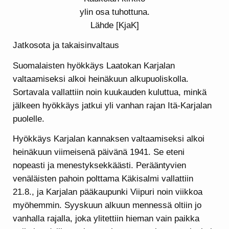
ylin osa tuhottuna.
Lähde [KjaK]
Jatkosota ja takaisinvaltaus
Suomalaisten hyökkäys Laatokan Karjalan
valtaamiseksi alkoi heinäkuun alkupuoliskolla.
Sortavala vallattiin noin kuukauden kuluttua, minkä
jälkeen hyökkäys jatkui yli vanhan rajan Itä-Karjalan
puolelle.
Hyökkäys Karjalan kannaksen valtaamiseksi alkoi
heinäkuun viimeisenä päivänä 1941. Se eteni
nopeasti ja menestyksekkäästi. Perääntyvien
venäläisten pahoin polttama Käkisalmi vallattiin
21.8., ja Karjalan pääkaupunki Viipuri noin viikkoa
myöhemmin. Syyskuun alkuun mennessä oltiin jo
vanhalla rajalla, joka ylitettiin hieman vain paikka