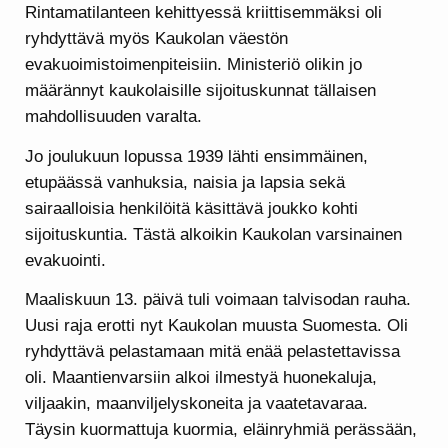
Rintamatilanteen kehittyessä kriittisemmäksi oli
ryhdyttävä myös Kaukolan väestön
evakuoimistoimenpiteisiin. Ministeriö olikin jo
määrännyt kaukolaisille sijoituskunnat tällaisen
mahdollisuuden varalta.
Jo joulukuun lopussa 1939 lähti ensimmäinen,
etupäässä vanhuksia, naisia ja lapsia sekä
sairaalloisia henkilöitä käsittävä joukko kohti
sijoituskuntia. Tästä alkoikin Kaukolan varsinainen
evakuointi.
Maaliskuun 13. päivä tuli voimaan talvisodan rauha.
Uusi raja erotti nyt Kaukolan muusta Suomesta. Oli
ryhdyttävä pelastamaan mitä enää pelastettavissa
oli. Maantienvarsiin alkoi ilmestyä huonekaluja,
viljaakin, maanviljelyskoneita ja vaatetavaraa.
Täysin kuormattuja kuormia, eläinryhmiä perässään,