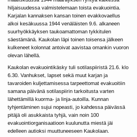
hiljaisuudessa valmistelemaan toista evakuointia.
Karjalan kannaksen kansan toinen evakkovaellus
alkoi kesäkuussa 1944 venäläisten 9.6. alkaneen
suurhyökkäyksen taukoamattoman tykkitulen
säestämänä. Kaukolan läpi toinen toisensa jälkeen
kulkeneet kolonnat antoivat aavistaa omankin vuoron
olevan lähellä.
Kaukolan evakuointikäsky tuli sotilaspiiristä 21.6. klo
6.30. Vanhukset, lapset sekä muut karjan ja
tavaroiden kuljettamisessa tarpeettomat evakuoitiin
samana päivänä sotilaspiirin tarkoitusta varten
lähettämillä kuorma- ja linja-autoilla. Kunnan
tyhjentäminen sujui nopeasti, jo kahdessa päivässä
pitäjä oli asukkaista tyhjä, vain noin 100
evakuointiorganisaatioon kuulunutta miestä jäi
edelleen autioksi muuttuneeseen Kaukolaan.