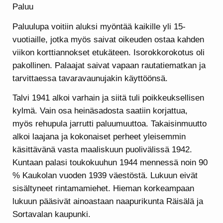
Paluu
Paluulupa voitiin aluksi myöntää kaikille yli 15-
vuotiaille, jotka myös saivat oikeuden ostaa kahden
viikon korttiannokset etukäteen. Isorokkorokotus oli
pakollinen. Palaajat saivat vapaan rautatiematkan ja
tarvittaessa tavaravaunujakin käyttöönsä.
Talvi 1941 alkoi varhain ja siitä tuli poikkeuksellisen
kylmä. Vain osa heinäsadosta saatiin korjattua,
myös rehupula jarrutti paluumuuttoa. Takaisinmuutto
alkoi laajana ja kokonaiset perheet yleisemmin
käsittävänä vasta maaliskuun puolivälissä 1942.
Kuntaan palasi toukokuuhun 1944 mennessä noin 90
% Kaukolan vuoden 1939 väestöstä. Lukuun eivät
sisältyneet rintamamiehet. Hieman korkeampaan
lukuun pääsivät ainoastaan naapurikunta Räisälä ja
Sortavalan kaupunki.