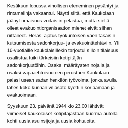
Kesäkuun lopussa vihollisen eteneminen pysähtyi ja
rintamalinja vakaantui. Näytti siltä, että Kaukolaan
jäänyt omaisuus voitaisiin pelastaa, mutta siellä
olleet evakuointiorganisaation miehet eivät siihen
riittäneet. Heräsi ajatus työkuntoisen väen takaisin
kutsumisesta sadonkorjuu- ja evakuointitehtäviin. Yli
16-vuotiaille kaukolaisillekin tarjoutui silloin tilaisuus
osallistua tuiki tärkeisiin kotipitäjän
sadonkorjuutöihin. Osaksi määräysten nojalla ja
osaksi vapaaehtoisuuteen perustuen Kaukolaan
palasi usean sadan henkilön työvoima, jonka avulla
lähes koko kunnan viljasato kyettiin korjaamaan ja
evakuoimaan.
Syyskuun 23. päivänä 1944 klo 23.00 lähtivät
viimeiset kaukolaiset kotipitäjästään kuorma-autolla
kohti uusia asuinsijoja ja uusia kohtaloita.