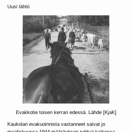
Uusi lähtö
Evakkotie toisen kerran edessä. Lähde [KjaK]
Kaukolan evakuoinnista vastanneet saivat jo
maaliskuussa 1944 määräyksen ryhtyä kaikessa