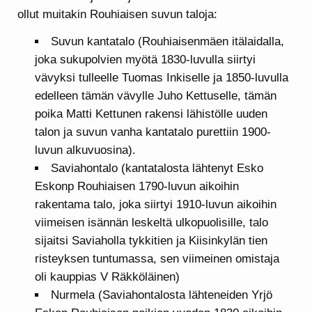
ollut muitakin Rouhiaisen suvun taloja:
Suvun kantatalo (Rouhiaisenmäen itälaidalla,
joka sukupolvien myötä 1830-luvulla siirtyi
vävyksi tulleelle Tuomas Inkiselle ja 1850-luvulla
edelleen tämän vävylle Juho Kettuselle, tämän
poika Matti Kettunen rakensi lähistölle uuden
talon ja suvun vanha kantatalo purettiin 1900-
luvun alkuvuosina).
Saviahontalo (kantatalosta lähtenyt Esko
Eskonp Rouhiaisen 1790-luvun aikoihin
rakentama talo, joka siirtyi 1910-luvun aikoihin
viimeisen isännän leskeltä ulkopuolisille, talo
sijaitsi Saviaholla tykkitien ja Kiisinkylän tien
risteyksen tuntumassa, sen viimeinen omistaja
oli kauppias V Räkköläinen)
Nurmela (Saviahontalosta lähteneiden Yrjö