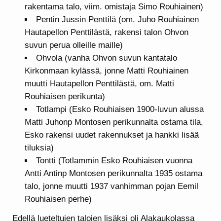
rakentama talo, viim. omistaja Simo Rouhiainen)
Pentin Jussin Penttilä (om. Juho Rouhiainen
Hautapellon Penttilästä, rakensi talon Ohvon
suvun perua olleille maille)
Ohvola (vanha Ohvon suvun kantatalo
Kirkonmaan kylässä, jonne Matti Rouhiainen
muutti Hautapellon Penttilästä, om. Matti
Rouhiaisen perikunta)
Totlampi (Esko Rouhiaisen 1900-luvun alussa
Matti Juhonp Montosen perikunnalta ostama tila,
Esko rakensi uudet rakennukset ja hankki lisää
tiluksia)
Tontti (Totlammin Esko Rouhiaisen vuonna
Antti Antinp Montosen perikunnalta 1935 ostama
talo, jonne muutti 1937 vanhimman pojan Eemil
Rouhiaisen perhe)
Edellä lueteltujen talojen lisäksi oli Alakaukolassa