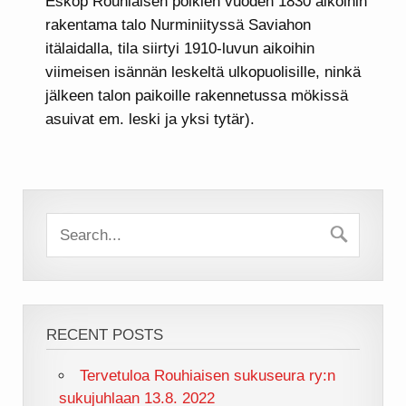
Eskop Rouhiaisen poikien vuoden 1830 aikoihin
rakentama talo Nurminiityssä Saviahon
itälaidalla, tila siirtyi 1910-luvun aikoihin
viimeisen isännän leskeltä ulkopuolisille, ninkä
jälkeen talon paikoille rakennetussa mökissä
asuivat em. leski ja yksi tytär).
RECENT POSTS
Tervetuloa Rouhiaisen sukuseura ry:n
sukujuhlaan 13.8. 2022