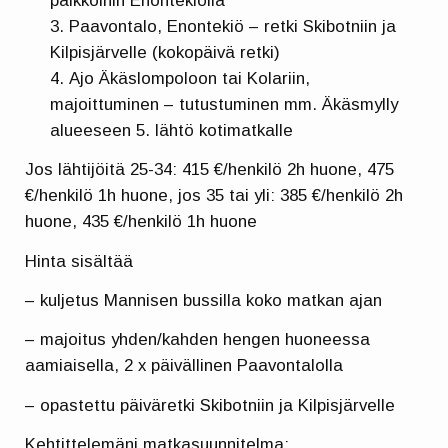
paikkoihin Enontekiöllä
Paavontalo, Enontekiö – retki Skibotniin ja
Kilpisjärvelle (kokopäivä retki)
Ajo Äkäslompoloon tai Kolariin,
majoittuminen – tutustuminen mm. Äkäsmylly
alueeseen 5. lähtö kotimatkalle
Jos lähtijöitä 25-34: 415 €/henkilö 2h huone, 475
€/henkilö 1h huone, jos 35 tai yli: 385 €/henkilö 2h
huone, 435 €/henkilö 1h huone
Hinta sisältää
– kuljetus Mannisen bussilla koko matkan ajan
– majoitus yhden/kahden hengen huoneessa
aamiaisella, 2 x päivällinen Paavontalolla
– opastettu päiväretki Skibotniin ja Kilpisjärvelle
Kehtittelemäni matkasuunnitelma: