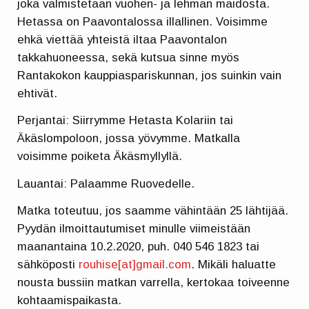
joka valmistetaan vuohen- ja lehmän maidosta.
Hetassa on Paavontalossa illallinen. Voisimme
ehkä viettää yhteistä iltaa Paavontalon
takkahuoneessa, sekä kutsua sinne myös
Rantakokon kauppiaspariskunnan, jos suinkin vain
ehtivät.
Perjantai: Siirrymme Hetasta Kolariin tai
Äkäslompoloon, jossa yövymme. Matkalla
voisimme poiketa Äkäsmyllyllä.
Lauantai: Palaamme Ruovedelle.
Matka toteutuu, jos saamme vähintään 25 lähtijää.
Pyydän ilmoittautumiset minulle viimeistään
maanantaina 10.2.2020, puh. 040 546 1823 tai
sähköposti
rouhise[at]gmail.com
. Mikäli haluatte
nousta bussiin matkan varrella, kertokaa toiveenne
kohtaamispaikasta.