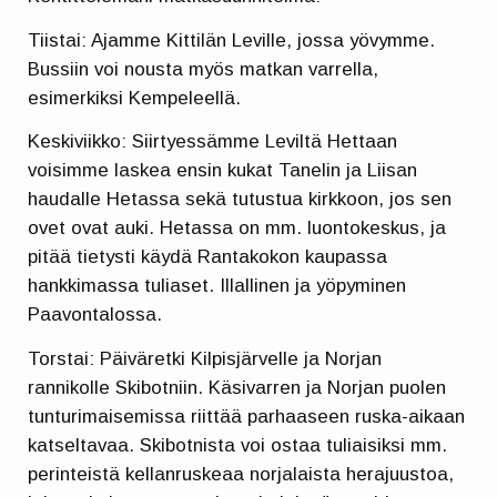
Tiistai: Ajamme Kittilän Leville, jossa yövymme.
Bussiin voi nousta myös matkan varrella,
esimerkiksi Kempeleellä.
Keskiviikko: Siirtyessämme Leviltä Hettaan
voisimme laskea ensin kukat Tanelin ja Liisan
haudalle Hetassa sekä tutustua kirkkoon, jos sen
ovet ovat auki. Hetassa on mm. luontokeskus, ja
pitää tietysti käydä Rantakokon kaupassa
hankkimassa tuliaset. Illallinen ja yöpyminen
Paavontalossa.
Torstai: Päiväretki Kilpisjärvelle ja Norjan
rannikolle Skibotniin. Käsivarren ja Norjan puolen
tunturimaisemissa riittää parhaaseen ruska-aikaan
katseltavaa. Skibotnista voi ostaa tuliaisiksi mm.
perinteistä kellanruskeaa norjalaista herajuustoa,