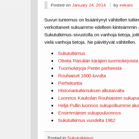
Posted on
January 24, 2014
by
eekaro
Suvun tuntemus on lisääntynyt vähitellen tutki
verkottaneet sukuamme edelleen kiinteämmin 
Sukututkimus-sivustolla on vanhoja tietoja, jotk
vielä vanhoja tietoja. Ne päivittyvät vähitellen.
Sukututkimus
Otteita Räisälän käräjien tuomiokirjoista
Tuomiokirjoja Pentin perheestä
Rouhiaiset 1600-luvulta
Perhekuntia
Historiantutkimuksen alkutaivalta
Luonnos Kaukolan Rouhiaisten sukupu
Heljä Pullin luonnos sukupolkumme alu
Ensimmäinen sukupuuluonnos
Sukututkimus vuodelta 1982
Posted in
Sukututkimus