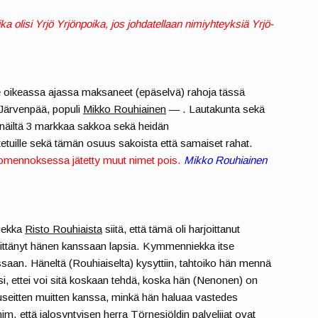
ka olisi Yrjö Yrjönpoika, jos johdatellaan nimiyhteyksiä Yrjö-
ole oikeassa ajassa maksaneet (epäselvä) rahoja tässä
 Järvenpää, populi
Mikko Rouhiainen
— . Lautakunta sekä
 näiltä 3 markkaa sakkoa sekä heidän
etuille sekä tämän osuus sakoista että samaiset rahat.
uomennoksessa jätetty muut nimet pois.
Mikko Rouhiainen
iekka
Risto Rouhiaista
siitä, että tämä oli harjoittanut
siittänyt hänen kanssaan lapsia. Kymmenniekka itse
an. Häneltä (Rouhiaiselta) kysyttiin, tahtoiko hän mennä
, ettei voi sitä koskaan tehdä, koska hän (Nenonen) on
 useitten muitten kanssa, minkä hän haluaa vastedes
m. että jalosyntyisen herra Törnesiöldin palvelijat ovat