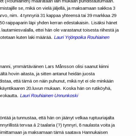
 hänet (Rouhiainen) määrätään lain mukaan puhdistautumaan.
istajille se, mikä on vielä jäljellä, ja maksamaan sakkoa 3
) arvo, nim. 4 tynnyriä 31 kappaa yhteensä tai 39 markkaa 29
50 raippaparin läpi yhden kerran edestakaisin. Lisäksi hänet
lautamiesvalalla, ettei hän ole varastanut toisesta riihestä ja
akotetaan kuten laki määrää.
Lauri Yrjönpoika Rouhiainen
tmanni, ymmärtäväinen Lars Månsson olisi saanut kiinni
äältä hovin aitasta, ja sitten antanut heidän juosta
odistaa, että tämä on näin puhunut, mikä nyt ei ole minkään
enkäyntikaaren 20.luvun mukaan. Koska hän on rutiköyhä,
orokautta.
Lauri Rouhiainen Unnunkoski
tää ja tunnustaa, että hän on jäänyt velkaa ruptuuriajalta
rillistä tervaa á 2 taalaria (?) tynnyri, 8 naulasta voita ja
jö toimittamaan ja maksamaan tämä saatava Hannukaisen