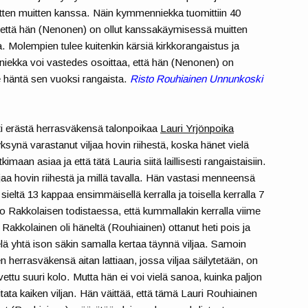
ten muitten kanssa. Näin kymmenniekka tuomittiin 40
 että hän (Nenonen) on ollut kanssakäymisessä muitten
. Molempien tulee kuitenkin kärsiä kirkkorangaistus ja
niekka voi vastedes osoittaa, että hän (Nenonen) on
ee häntä sen vuoksi rangaista.
Risto Rouhiainen Unnunkoski
i erästä herrasväkensä talonpoikaa
Lauri Yrjönpoika
ksynä varastanut viljaa hovin riihestä, koska hänet vielä
tkimaan asiaa ja että tätä Lauria siitä laillisesti rangaistaisiin.
iljaa hovin riihestä ja millä tavalla. Hän vastasi menneensä
sieltä 13 kappaa ensimmäisellä kerralla ja toisella kerralla 7
o Rakkolaisen todistaessa, että kummallakin kerralla viime
 Rakkolainen oli häneltä (Rouhiainen) ottanut heti pois ja
vielä yhtä ison säkin samalla kertaa täynnä viljaa. Samoin
en herrasväkensä aitan lattiaan, jossa viljaa säilytetään, on
ettu suuri kolo. Mutta hän ei voi vielä sanoa, kuinka paljon
tata kaiken viljan. Hän väittää, että tämä Lauri Rouhiainen