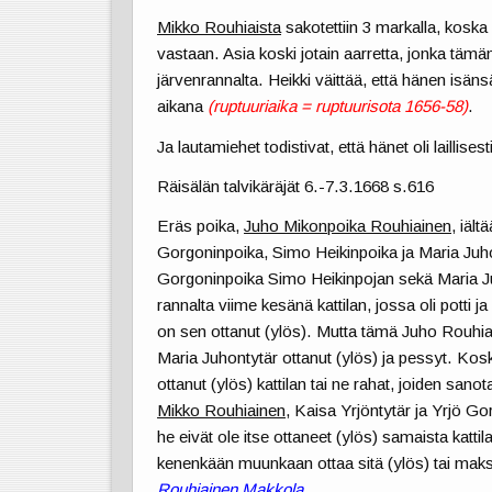
Mikko Rouhiaista
sakotettiin 3 markalla, koska 
vastaan. Asia koski jotain aarretta, jonka täm
järvenrannalta. Heikki väittää, että hänen isän
aikana
(ruptuuriaika = ruptuurisota 1656-58)
.
Ja lautamiehet todistivat, että hänet oli laillises
Räisälän talvikäräjät 6.-7.3.1668 s.616
Eräs poika,
Juho Mikonpoika Rouhiainen
, iäl
Gorgoninpoika, Simo Heikinpoika ja Maria Juhon
Gorgoninpoika Simo Heikinpojan sekä Maria Ju
rannalta viime kesänä kattilan, jossa oli potti
on sen ottanut (ylös). Mutta tämä Juho Rouhia
Maria Juhontytär ottanut (ylös) ja pessyt. Kos
ottanut (ylös) kattilan tai ne rahat, joiden sa
Mikko Rouhiainen
, Kaisa Yrjöntytär ja Yrjö Gor
he eivät ole itse ottaneet (ylös) samaista kattil
kenenkään muunkaan ottaa sitä (ylös) tai mak
Rouhiainen Makkola