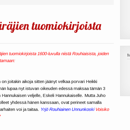
räjien tuomiokirjoista
n tuomiokirjoista 1600-luvulla niistä Rouhiaisista, joiden
ttamaan:
 on joitakin aikoja sitten jäänyt velkaa porvari Heikki
in hän lupaa nyt istuvan oikeuden edessä maksaa tämän 3
 Hannukaisen veljelle, Eskeli Hannukaiselle. Mutta Juho
in olleet yhdessä hänen kanssaan, ovat perineet samalla
parhaiten voi ja taitaa.
Yrjö Rouhiainen Unnunkoski
Voisiko
?