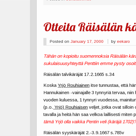
Otteita Räisälän kä
Posted on
January 17, 2000
by
eekaro
Tähän on kopioitu suomennoksia Räisälän käräjie
sukulaisuusyhteyttä Penttiin emme pysty osoi
Räisälän talvikäräjät 17.2.1665 s.34
Koska
Yrjö Rouhiainen
itse tunnustaa, että hän
Hannukainen -vainajalle 3 tynnyriä tervaa, ni
vuoden kuluessa, 1 tynnyri vuodessa, mainitun
(p.o.
Yrjö) Rouhiaisen
veljet, jotka ovat sillo
tavalla ja heitä hän saa velkoa laillisesti miten 
tämä Yrjö olla vaikka Pentin veli (käräjä 1702)
Räisälän syyskäräjät 2.-3.9.1667 s.785v