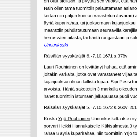
on ollut sielläkin, ja pyytää sen vuoksi, että
Näin ollen tämä tuomittiin palauttamaan asianom
kertaa niin paljon kuin on varastetun /tavaran
äyriä kuparirahaa, tai juoksemaan kujanjuoksu 
määrättiin puhdistautumaan seuraavilla käräjillä 
herrasväen aitasta, tai häntä rangaistaan ja s
Unnunkoski
Räisälän syyskäräjät 6.-7.10.1671 s.378v
Lauri Rouhiainen
on levittänyt huhua, että am
joitakin varkaita, jotka ovat varastaneet viljaa t
kujanjuoksun ilman laillista lupaa. Sipi Pessi t
arvoista. Häntä sakotettiin 3 markalla oikeud
hänet tuomittiin istumaan jalkapuussa puoli vu
Räisälän syyskäräjät 5.-7.10.1672 s.260v-261
Koska
Yrjö Rouhiainen
Unnunkoskelta itse myön
porvari Heikki Hannukaiselle Käkisalmesta 3 tynny
rahaa 8 äyriä kuparirahaa, niin tuomittiin Yr