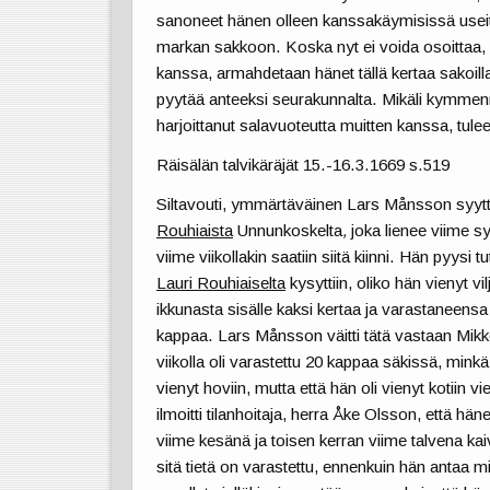
sanoneet hänen olleen kanssakäymisissä useit
markan sakkoon. Koska nyt ei voida osoittaa,
kanssa, armahdetaan hänet tällä kertaa sakoilla
pyytää anteeksi seurakunnalta. Mikäli kymmen
harjoittanut salavuoteutta muitten kanssa, tul
Räisälän talvikäräjät 15.-16.3.1669 s.519
Siltavouti, ymmärtäväinen Lars Månsson syytt
Rouhiaista
Unnunkoskelta
,
joka lienee viime sy
viime viikollakin saatiin siitä kiinni. Hän pyysi tu
Lauri Rouhiaiselta
kysyttiin, oliko hän vienyt v
ikkunasta sisälle kaksi kertaa ja varastaneensa 
kappaa. Lars Månsson väitti tätä vastaan Mikk
viikolla oli varastettu 20 kappaa säkissä, minkä
vienyt hoviin, mutta että hän oli vienyt kotiin 
ilmoitti tilanhoitaja, herra Åke Olsson, että hän
viime kesänä ja toisen kerran viime talvena kaiv
sitä tietä on varastettu, ennenkuin hän antaa mi