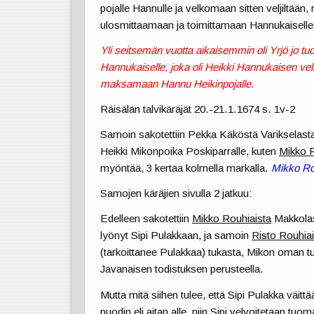
pojalle Hannulle ja velkomaan sitten veljiltään, 
ulosmittaamaan ja toimittamaan Hannukaisell
Yli seitsemän vuotta aikaisemmin oli Yrjö jo 
Hannukaiselle, joka oli Heikki Hannukaisen vel
maksamaan Hannu Heikinpojalle
.
Räisälän talvikäräjät 20.-21.1.1674 s. 1v-2
Samoin sakotettiin Pekka Käköstä Varikselasta 
Heikki Mikonpoika Poskiparralle, kuten
Mikko 
myöntää, 3 kertaa kolmella markalla.
Mikko Ro
Samojen käräjien sivulla 2 jatkuu:
Edelleen sakotettiin
Mikko Rouhiaista
Makkolast
lyönyt Sipi Pulakkaan, ja samoin
Risto Rouhiai
(tarkoittanee Pulakkaa) tukasta, Mikon oman t
Javanaisen todistuksen perusteella.
Mutta mitä siihen tulee, että Sipi Pulakka väit
puodin eli aitan alle, niin Sipi velvoitetaan tuo