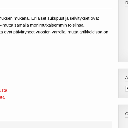
muksen mukana. Erilaiset sukupuut ja selvitykset ovat
– mutta samalla monimutkaisemmin toisiinsa.
a ovat päivittyneet vuosien varrella, mutta artikkeleissa on
A
usta
sta