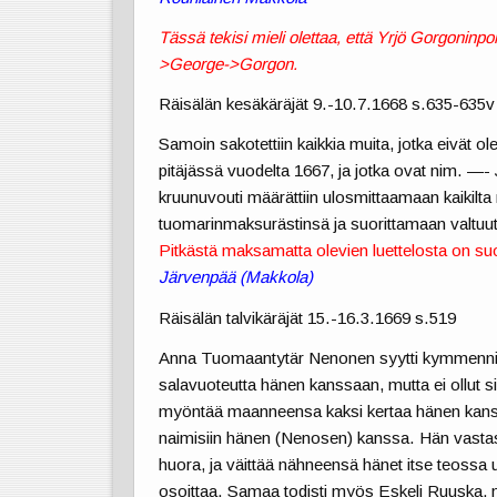
Tässä tekisi mieli olettaa, että Yrjö Gorgoninpoi
>George->Gorgon.
Räisälän kesäkäräjät 9.-10.7.1668 s.635-635v
Samoin sakotettiin kaikkia muita, jotka eivät 
pitäjässä vuodelta 1667, ja jotka ovat nim. —-
kruunuvouti määrättiin ulosmittaamaan kaikilta
tuomarinmaksurästinsä ja suorittamaan valtuut
Pitkästä maksamatta olevien luettelosta on s
Järvenpää (Makkola)
Räisälän talvikäräjät 15.-16.3.1669 s.519
Anna Tuomaantytär Nenonen syytti kymmenn
salavuoteutta hänen kanssaan, mutta ei ollut 
myöntää maanneensa kaksi kertaa hänen kanssa
naimisiin hänen (Nenosen) kanssa. Hän vastasi
huora, ja väittää nähneensä hänet itse teossa
osoittaa. Samaa todisti myös Eskeli Ruuska, ni