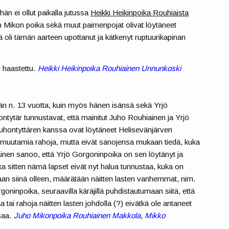
hän ei ollut paikalla jutussa
Heikki Heikinpoika Rouhiaista
än Mikon poika sekä muut paimenpojat olivat löytäneet
sä oli tämän aarteen upottanut ja kätkenyt ruptuurikapinan
ti haastettu.
Heikki Heikinpoika Rouhiainen Unnunkoski
tään n. 13 vuotta, kuin myös hänen isänsä sekä Yrjö
tytär tunnustavat, että mainitut Juho Rouhiainen ja Yrjö
hontyttären kanssa ovat löytäneet Helisevänjärven
 ja muutamia rahoja, mutta eivät sanojensa mukaan tiedä, kuka
inen sanoo, että Yrjö Gorgoninpoika on sen löytänyt ja
ka sitten nämä lapset eivät nyt halua tunnustaa, kuka on
notaan siinä olleen, määrätään näitten lasten vanhemmat, nim.
goninpoika, seuraavilla käräjillä puhdistautumaan siitä, että
aa tai rahoja näitten lasten johdolla (?) eivätkä ole antaneet
saa.
Juho Mikonpoika Rouhiainen Makkola
,
Mikko