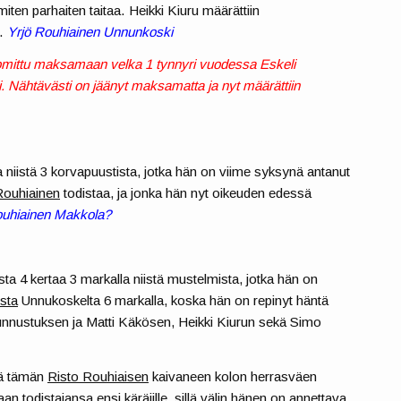
miten parhaiten taitaa. Heikki Kiuru määrättiin
e.
Yrjö Rouhiainen Unnunkoski
tuomittu maksamaan velka 1 tynnyri vuodessa Eskeli
i. Nähtävästi on jäänyt maksamatta ja nyt määrättiin
niistä 3 korvapuustista, jotka hän on viime syksynä antanut
Rouhiainen
todistaa, ja jonka hän nyt oikeuden edessä
uhiainen Makkola?
a 4 kertaa 3 markalla niistä mustelmista, jotka hän on
sta
Unnukoskelta 6 markalla, koska hän on repinyt häntä
unnustuksen ja Matti Käkösen, Heikki Kiurun sekä Simo
tää tämän
Risto Rouhiaisen
kaivaneen kolon herrasväen
maan todistajansa ensi käräjille, sillä välin hänen on annettava