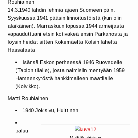
Rouhiainen
14.3.1940 lähdin lehmiä ajaen Suomeen päin.
Syyskuussa 1941 pääsin linnoitustöistä (kun olin
alaikäinen). Marraskuun lopussa 1944 armeijasta
vapauduttuani etsin kotiväkeä ensin Parkanosta ja
löysin heidät sitten Kokemäeltä Kolsin läheltä
Hassalasta.
Isänsä Eskon perheessä 1946 Ruovedelle
(Tapion tilalle), josta naimisiin mentyään 1959
Hämeenkyröstä hankkimalleen maatilalle
(Koivikko).
Matti Rouhiainen
1940 Jokisivu, Huittinen
paluu
Matti Rouhiainen