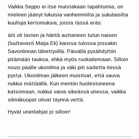
Vaikka Seppo ei itse muistakaan tapahtumia, on
mieleen jäänyt lukuisia vanhemmilta ja sukulaisilta
kuultuja kertomuksia, joista tässä eräs:
äiti oli lasten ja häntä auttaneen tutun naisen
(luultavasti Maija Ek) kanssa tulossa jossakin
Savonlinnan lähettyvillä. Päivällä pysähdyttiin
pitämään taukoa, ehkä myös ruokailemaan. Silloin
nousi päälle ukonilma ja väki piti sadetta missä
pystyi. Ukonilman jälkeen muistivat, että vauva
nukkui mättäällä. Kun mentiin huolestuneena
katsomaan, nukkui vaiva sikeässä unessa, vaikka
silmäkuopat olivat täynnä vettä.
Hyvät unenlahjat jo silloin!