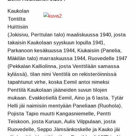
Kaukolan
Tontilta
Huittisiin
(Jokisivu, Perttulan talo) maaliskuussa 1940, josta
takaisin Kaukolaan syyskuun lopulla 1941,
Parkanoon kesäkuussa 1944, Kiukaisiin (Panelia,
Mäkilän talo) marraskuussa 1944, Ruovedelle 1947
(Pekkalan Kalliolinna, josta Venttilään samassa
kylässä), tilan nimi Venttilä on rekisteröinnissä
tapahtunut virhe, koska Eemil antoi nimeksi
Penttilä Kaukolaan jääneiden suvun tilojen
mukaan. Evakkotiellä Eemil, Aino ja 6 lasta. Tytär
Helli jäi naimisiin mentyään Paneliaan (Ruohola).
Pojista Tapio muutti Kangasniemelle, Pentti
Teiskoon, josta Kuruun, Aulis Vilppulaan, josta
Ruovedelle, Seppo Jämsänkoskelle ja Kauko jäi