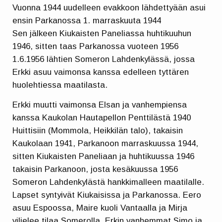
Vuonna 1944 uudelleen evakkoon lähdettyään asui
ensin Parkanossa 1. marraskuuta 1944
Sen jälkeen Kiukaisten Paneliassa huhtikuuhun
1946, sitten taas Parkanossa vuoteen 1956
1.6.1956 lähtien Someron Lahdenkylässä, jossa
Erkki asuu vaimonsa kanssa edelleen tyttären
huolehtiessa maatilasta.
Erkki muutti vaimonsa Elsan ja vanhempiensa
kanssa Kaukolan Hautapellon Penttilästä 1940
Huittisiin (Mommola, Heikkilän talo), takaisin
Kaukolaan 1941, Parkanoon marraskuussa 1944,
sitten Kiukaisten Paneliaan ja huhtikuussa 1946
takaisin Parkanoon, josta kesäkuussa 1956
Someron Lahdenkylästä hankkimalleen maatilalle.
Lapset syntyivät Kiukaisissa ja Parkanossa. Eero
asuu Espoossa, Maire kuoli Vantaalla ja Mirja
viljelee tilaa Somerolla. Erkin vanhemmat Simo ja