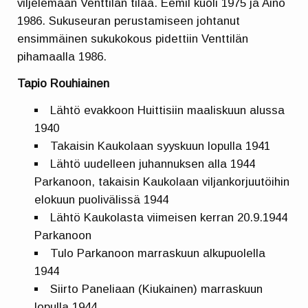
viljelemään Venttilän tilaa. Eemil kuoli 1975 ja Aino
1986. Sukuseuran perustamiseen johtanut
ensimmäinen sukukokous pidettiin Venttilän
pihamaalla 1986.
Tapio Rouhiainen
Lähtö evakkoon Huittisiin maaliskuun alussa
1940
Takaisin Kaukolaan syyskuun lopulla 1941
Lähtö uudelleen juhannuksen alla 1944
Parkanoon, takaisin Kaukolaan viljankorjuutöihin
elokuun puolivälissä 1944
Lähtö Kaukolasta viimeisen kerran 20.9.1944
Parkanoon
Tulo Parkanoon marraskuun alkupuolella
1944
Siirto Paneliaan (Kiukainen) marraskuun
lopulla 1944