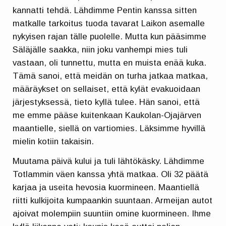
kannatti tehdä. Lähdimme Pentin kanssa sitten
matkalle tarkoitus tuoda tavarat Laikon asemalle
nykyisen rajan tälle puolelle. Mutta kun pääsimme
Säläjälle saakka, niin joku vanhempi mies tuli
vastaan, oli tunnettu, mutta en muista enää kuka.
Tämä sanoi, että meidän on turha jatkaa matkaa,
määräykset on sellaiset, että kylät evakuoidaan
järjestyksessä, tieto kyllä tulee. Hän sanoi, että
me emme pääse kuitenkaan Kaukolan-Ojajärven
maantielle, siellä on vartiomies. Läksimme hyvillä
mielin kotiin takaisin.
Muutama päivä kului ja tuli lähtökäsky. Lähdimme
Totlammin väen kanssa yhtä matkaa. Oli 32 päätä
karjaa ja useita hevosia kuormineen. Maantiellä
riitti kulkijoita kumpaankin suuntaan. Armeijan autot
ajoivat molempiin suuntiin omine kuormineen. Ihme