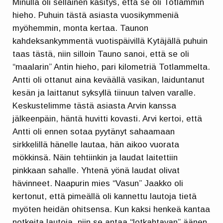
Minulla oli sellainen käsitys, että se oli Totlammin
hieho. Puhuin tästä asiasta vuosikymmeniä
myöhemmin, monta kertaa. Taunon
kahdeksankymmentä vuotispäivillä Kytäjällä puhuin
taas tästä, niin silloin Tauno sanoi, että se oli
“maalarin” Antin hieho, pari kilometriä Totlammelta.
Antti oli ottanut aina keväällä vasikan, laiduntanut
kesän ja laittanut syksyllä tiinuun talven varalle.
Keskustelimme tästä asiasta Arvin kanssa
jälkeenpäin, häntä huvitti kovasti. Arvi kertoi, että
Antti oli ennen sotaa pyytänyt sahaamaan
sirkkelillä hänelle lautaa, hän aikoo vuorata
mökkinsä. Näin tehtiinkin ja laudat laitettiin
pinkkaan sahalle. Yhtenä yönä laudat olivat
hävinneet. Naapurin mies “Vasun” Jaakko oli
kertonut, että pimeällä oli kannettu lautoja tietä
myöten heidän ohitsensa. Kun kaksi henkeä kantaa
notkeita lautoja, niin se antaa “lotkahtavan” äänen,