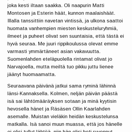
joka kesti iltaan saakka. Oli naapurin Matti
Montosen ja Esterin häät, kunnon maalaishäät.
Illalla tanssittiin navetan vintissä, ja ulkona saattoi
huomata vanhempien miesten keskusteluryhmiä,
ilmeet ja puheet olivat sen suuntaisia, että tästä ei
hyvä seuraa. Me juuri rippikoulussa olevat emme
varmasti ymmärtäneet asian vakavuutta.
Suomenlahden eteläpuolella rintamat olivat jo
Narvajoella, mutta meiltä tuo pikku juttu lienee
jäänyt huomaamatta.
Seuraavana päivänä jatkui sama ryminä lähinnä
länsi-Kannaksella. Kolmen, neljän päivän päästä
isä sai lähtömääräyksen sotaan ja minä kyytisin
hevosella hänet ja Räsäsen Ollin Kaarlahden
asemalle. Muistan vieläkin heidän keskustelunsa
matkalla. Isä sanoi muun muassa, että jos hänelle
ei olisi tullut lähtöä, niin hän olisi heti ruvennut