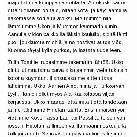
majoitettuna komppanja sotilaita. Autokuski sanoi,
että tuollahan on talo, ollaan yötä, ja käyt aamulla
hakemassa sotilaita avuksi. Me teimme niin,
lämmitimme Ukon ja Mummon kammarin uunin.
Aamulla viiden paikkeilla läksin koululle, sieltä lähti
puoli joukkuetta miehiä ja ne nostivat auton ylös.
Kuorma täytyi kyllä purkaa, ja lastata uudelleen.
Tulin Tontille, rupesimme tekemään lähtöä. Ukko
oli tullut muutama päivä aikaisemmin vielä takaisin
kotona käymään. Illansuussa me sitten taas
lähdimme, Ukko, Aarnen Aino, minä ja Turkkorven
Lyyli. Hän oli ollut myös Ala-Kaukolassa viljan
korjuussa. Ukko määräsi että mitä tietä lähdetään
ja me lähdimme Hiitolan kautta. Ensimmäisen yön
vietimme Koverilassa Laurlan Pessillä, toisen yön
jossain Hiitolan ja Ilmeen välillä maanmieskoululla,
kulkijoita riitti. Seuraavana päivänä kun valitsimme