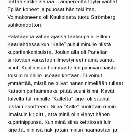
laittaa sirkkelisahaa. Tampereelta löytyi vanhat
Epilän koneet ja puuosat hän teki itse.
Voimakoneena oli Kaukolasta tuotu Strömberg
sähkömoottori.
Palataanpa vähän ajassa taaksepäin. Silloin
Kaarlahdessa kun “Kalle” puhui minulle niistä
kuparilankanipuista. Joulun alla oli Panelian
siirtoväen varastoon ilmestyneet nämä samat
niput. Kuulin isän hämmästellen puhuvan näistä
toisille miehille useaan kertaan. Ei voinut
ymmärtää, mistä ne olivat hänen nimellään tulleet.
Katsoin parhaimmaksi pitää suuni kiinni. Kevät
talvella tuli minulle “Kallelta” kirje, oli saanut
jostain osoitteeni. Siinä “Kalle” puolittain rumin
ilmaisuin kirjoitti, että minä olin vienyt hänen
kuparinippunsa. Kun minä siinä keittiössä luin
kirjettä, niin isä näki jotain minun naamastani ja