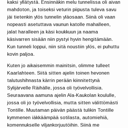
kaksi yllätystä. Ensinnäkin melu tunnelissa oli aivan
mahdoton, ja toiseksi veturin piipusta tuleva savu
jäi tietenkin ylös tunnelin yläosaan. Siinä oli vaan
nopeasti asetuttava vaunun katolle mahalleen,
jalat haralleen ja käsi koukkuun ja naama
käsivarren sisään niin pystyi hyvin hengitämään.
Kun tunneli loppui, niin sitä noustiin ylös, ei puhuttu
kovin paljoa.
Kuten jo aikaisemmin mainitsin, olimme tulleet
Kaarlahteen. Siitä sitten ajelin toinen hevonen
talutushihnasta kärrin perään kiinnitettynä
Sylijärvelle Räihälle, jossa oli työvelvollisia.
Seuraavana aamuna ajelin Ala-Kaukolan koululle,
jossa oli jo työvelvollisia, mutta sitten välittömästi
Tontille. Muutaman päivän päästä tulikin Tontille
kymmenen iäkkäämpää sotilasta, automiehiä,
komennukselle viljankorjuutöihin. Siinä me