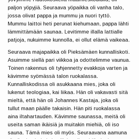
paljon yöpyjiä. Seuraava yöpaikka oli vanha talo,
jossa olivat pappa ja mummu ja nuori tyttö.
Mummu laittoi heti perunat kiehumaan, pappa lähti
lämmittämään saunaa. Levitimme illalla lattialle
patjoja, nukuimme kunnolla, ei ollut elämä vaikeaa.
Seuraava majapaikka oli Pieksämäen kunnalliskoti.
Asuimme siellä pari viikkoa ja odottelimme vaunua.
Toinen rakennus oli tyhjennetty evakkoja varten ja
kävimme syömässä talon ruokalassa.
Kunnalliskodissa oli asukkaana mies, joka oli
lukenut teologiaa, kai liikaa. Hän oli vakavasti sitä
mieltä, että hän oli Johannes Kastaja, joka oli
tullut maan päälle takaisin. Hän piti ruokalassa
aina iltahartauden. Kävimme saunassa, meitä oli
useita saman ikäisiä ja muitakin miehiä, oli iso
sauna. Tämä mies oli myös. Seuraavana aamuna