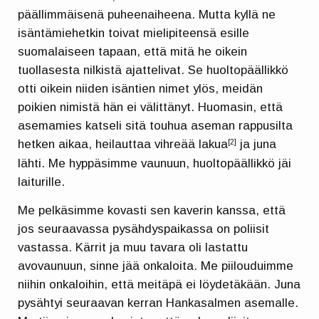
päällimmäisenä puheenaiheena. Mutta kyllä ne
isäntämiehetkin toivat mielipiteensä esille
suomalaiseen tapaan, että mitä he oikein
tuollasesta nilkistä ajattelivat. Se huoltopäällikkö
otti oikein niiden isäntien nimet ylös, meidän
poikien nimistä hän ei välittänyt. Huomasin, että
asemamies katseli sitä touhua aseman rappusilta
hetken aikaa, heilauttaa vihreää lakua
ja juna
[2]
lähti. Me hyppäsimme vaunuun, huoltopäällikkö jäi
laiturille.
Me pelkäsimme kovasti sen kaverin kanssa, että
jos seuraavassa pysähdyspaikassa on poliisit
vastassa. Kärrit ja muu tavara oli lastattu
avovaunuun, sinne jää onkaloita. Me piilouduimme
niihin onkaloihin, että meitäpä ei löydetäkään. Juna
pysähtyi seuraavan kerran Hankasalmen asemalle.