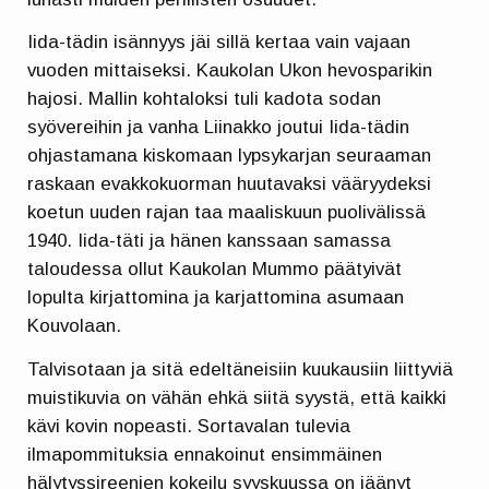
Iida-tädin isännyys jäi sillä kertaa vain vajaan
vuoden mittaiseksi. Kaukolan Ukon hevosparikin
hajosi. Mallin kohtaloksi tuli kadota sodan
syövereihin ja vanha Liinakko joutui Iida-tädin
ohjastamana kiskomaan lypsykarjan seuraaman
raskaan evakkokuorman huutavaksi vääryydeksi
koetun uuden rajan taa maaliskuun puolivälissä
1940. Iida-täti ja hänen kanssaan samassa
taloudessa ollut Kaukolan Mummo päätyivät
lopulta kirjattomina ja karjattomina asumaan
Kouvolaan.
Talvisotaan ja sitä edeltäneisiin kuukausiin liittyviä
muistikuvia on vähän ehkä siitä syystä, että kaikki
kävi kovin nopeasti. Sortavalan tulevia
ilmapommituksia ennakoinut ensimmäinen
hälytyssireenien kokeilu syyskuussa on jäänyt