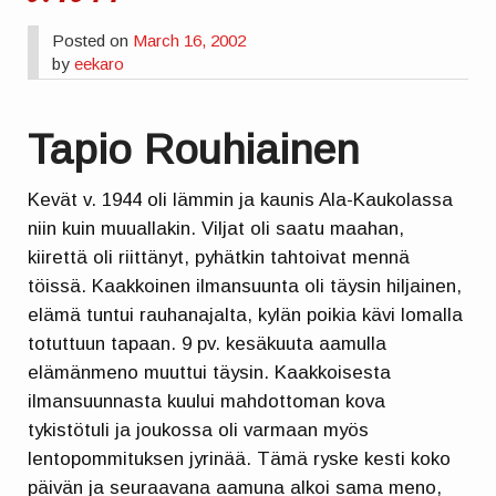
Posted on
March 16, 2002
by
eekaro
Tapio Rouhiainen
Kevät v. 1944 oli lämmin ja kaunis Ala-Kaukolassa
niin kuin muuallakin. Viljat oli saatu maahan,
kiirettä oli riittänyt, pyhätkin tahtoivat mennä
töissä. Kaakkoinen ilmansuunta oli täysin hiljainen,
elämä tuntui rauhanajalta, kylän poikia kävi lomalla
totuttuun tapaan. 9 pv. kesäkuuta aamulla
elämänmeno muuttui täysin. Kaakkoisesta
ilmansuunnasta kuului mahdottoman kova
tykistötuli ja joukossa oli varmaan myös
lentopommituksen jyrinää. Tämä ryske kesti koko
päivän ja seuraavana aamuna alkoi sama meno,