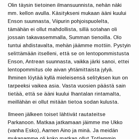
Olin täysin tietoinen ilmansuunnista, nehän näki
mm. kellon avulla. Käsitykseni mukaan ääni kuului
Enson suunnasta, Viipurin pohjoispuolelta,
tämähän ei ollut mahdollista, sillä sotahan oli
jossain takavasemmalla, Summan tienoilla. Olo
tuntui ahdistavalta, mehän jäämme mottiin. Pystyin
selittämään itselleni, että se on lentopommistusta
Enson, Antrean suunnasta, vaikka järki sanoi, ettei
lentopommitus ole aivan yhtämittaista jylyä.
Ihminen löytää kyllä mieleisensä selityksen kun on
tarpeeksi vaikea asia. Vasta vuosien päästä sain
tietää, että se ääni kuului Ihantalan rintamalta,
meillähän ei ollut mitään tietoa sodan kulusta.
Ilmeen jälkeen toiset lähtivät rautateitse
Parkanoon. Matkaa jatkamaan jäimme me Ukko
(vanha Esko), Aarnen Aino ja minä. Ja meidän
mukanamme oli koko matkan ollut Totlammin