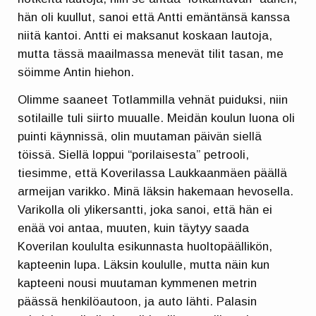
hän oli kuullut, sanoi että Antti emäntänsä kanssa
niitä kantoi. Antti ei maksanut koskaan lautoja,
mutta tässä maailmassa menevät tilit tasan, me
söimme Antin hiehon.
Olimme saaneet Totlammilla vehnät puiduksi, niin
sotilaille tuli siirto muualle. Meidän koulun luona oli
puinti käynnissä, olin muutaman päivän siellä
töissä. Siellä loppui “porilaisesta” petrooli,
tiesimme, että Koverilassa Laukkaanmäen päällä
armeijan varikko. Minä läksin hakemaan hevosella.
Varikolla oli ylikersantti, joka sanoi, että hän ei
enää voi antaa, muuten, kuin täytyy saada
Koverilan koululta esikunnasta huoltopäällikön,
kapteenin lupa. Läksin koululle, mutta näin kun
kapteeni nousi muutaman kymmenen metrin
päässä henkilöautoon, ja auto lähti. Palasin