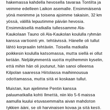
hakemassa kahdella hevosella tavaraa Tontilta ja
veimme edelleen Laikon asemalle. Ensimmäisenä
yönä menimme ja toisena ajoimme takaisin, 32 km
yössä, välillä lepuutimme päivän hevosia.
Ensimmäisellä matkalla tullessamme Ala-
Kaukolaan Tauno oli Ala-Kaukolan koululla ryhmän
kanssa vartiointi ym. tehtävissä. Hänelle oli tullut
lähtö korpraalin tehtäviin. Toisella matkalla
poikkesin koululla katsomassa, mutta siellä ei ollut
ketään. Neljäkymmentä vuotta myöhemmin kyselin,
että mihin hän oli joutunut, hän sanoi olleensa
Kilpolan saaressa Hiitolassa maihinnousua
odottamassa, mutta sitä ei koskaan tullut.
Muistan, kun ajelimme Pentin kanssa
paluumatkalla kohti Ilmettä, niin klo 5-6 maissa
aamulla kuului etuvasemmalta aivan mahdoton
tykkien ääni, se oli harvinaisen kovaa ja sitä kesti.