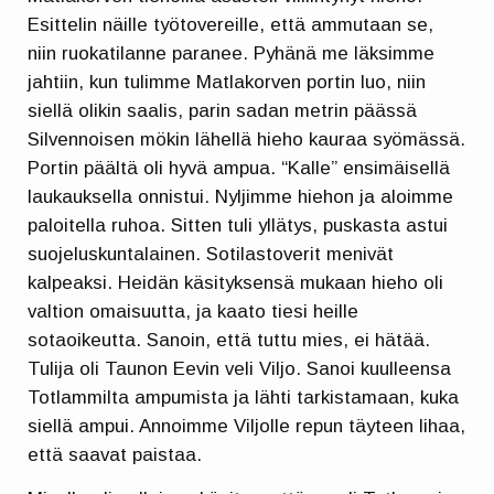
Esittelin näille työtovereille, että ammutaan se,
niin ruokatilanne paranee. Pyhänä me läksimme
jahtiin, kun tulimme Matlakorven portin luo, niin
siellä olikin saalis, parin sadan metrin päässä
Silvennoisen mökin lähellä hieho kauraa syömässä.
Portin päältä oli hyvä ampua. “Kalle” ensimäisellä
laukauksella onnistui. Nyljimme hiehon ja aloimme
paloitella ruhoa. Sitten tuli yllätys, puskasta astui
suojeluskuntalainen. Sotilastoverit menivät
kalpeaksi. Heidän käsityksensä mukaan hieho oli
valtion omaisuutta, ja kaato tiesi heille
sotaoikeutta. Sanoin, että tuttu mies, ei hätää.
Tulija oli Taunon Eevin veli Viljo. Sanoi kuulleensa
Totlammilta ampumista ja lähti tarkistamaan, kuka
siellä ampui. Annoimme Viljolle repun täyteen lihaa,
että saavat paistaa.