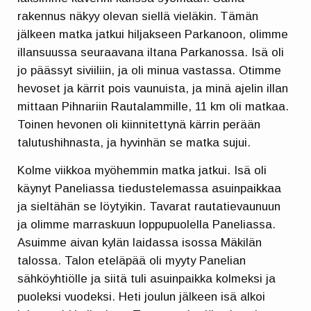
rakennus näkyy olevan siellä vieläkin. Tämän
jälkeen matka jatkui hiljakseen Parkanoon, olimme
illansuussa seuraavana iltana Parkanossa. Isä oli
jo päässyt siviiliin, ja oli minua vastassa. Otimme
hevoset ja kärrit pois vaunuista, ja minä ajelin illan
mittaan Pihnariin Rautalammille, 11 km oli matkaa.
Toinen hevonen oli kiinnitettynä kärrin perään
talutushihnasta, ja hyvinhän se matka sujui.
Kolme viikkoa myöhemmin matka jatkui. Isä oli
käynyt Paneliassa tiedustelemassa asuinpaikkaa
ja sieltähän se löytyikin. Tavarat rautatievaunuun
ja olimme marraskuun loppupuolella Paneliassa.
Asuimme aivan kylän laidassa isossa Mäkilän
talossa. Talon eteläpää oli myyty Panelian
sähköyhtiölle ja siitä tuli asuinpaikka kolmeksi ja
puoleksi vuodeksi. Heti joulun jälkeen isä alkoi