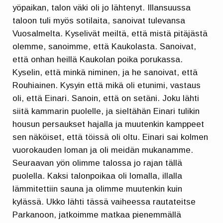
yöpaikan, talon väki oli jo lähtenyt. Illansuussa
taloon tuli myös sotilaita, sanoivat tulevansa
Vuosalmelta. Kyselivät meiltä, että mistä pitäjästä
olemme, sanoimme, että Kaukolasta. Sanoivat,
että onhan heillä Kaukolan poika porukassa.
Kyselin, että minkä niminen, ja he sanoivat, että
Rouhiainen. Kysyin että mikä oli etunimi, vastaus
oli, että Einari. Sanoin, että on setäni. Joku lähti
siitä kammarin puolelle, ja sieltähän Einari tulikin
housun persaukset hajalla ja muutenkin kamppeet
sen näköiset, että töissä oli oltu. Einari sai kolmen
vuorokauden loman ja oli meidän mukanamme.
Seuraavan yön olimme talossa jo rajan tällä
puolella. Kaksi talonpoikaa oli lomalla, illalla
lämmitettiin sauna ja olimme muutenkin kuin
kylässä. Ukko lähti tässä vaiheessa rautateitse
Parkanoon, jatkoimme matkaa pienemmällä