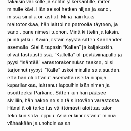
takaisin varikolle ja selitin ylikersantille, miten
minulle kävi. Hän seisoi hetken hiljaa ja sanoi,
missä sinulla on astiat. Minä hain kaksi
maitotonkkaa, hän laittoi ne petroolia täyteen, ja
sanoi, pane nimesi tuohon. Minä kiittelin ja läksin,
puinti jatkui. Kävin jostain syystä sitten Kaarlahden
asemalla. Siellä tapasin “Kallen” ja kaljakuskin,
olivat lastaustöissä. “Kallella” oli pöytäviinapullo ja
pyysi “isäntää” varastorakennuksn taakse, olisi
tarjonnut ryypyt. “Kalle” uskoi minulle salaisuuden,
että hän oli ottanut asemalta useita nippuja
kuparilankaa, laittanut lappuihin isän nimen ja
osoitteeksi Parkano. Sitten kun hän pääsee
siviiliin, hän hakee ne sieltä siirtoväen varastosta.
Hänellä oli tarkoitus välittömästi aloittaa talon
teko kun sota loppuu. Asia ei kiinnostanut minua
vähääkään ja unohdin asian.