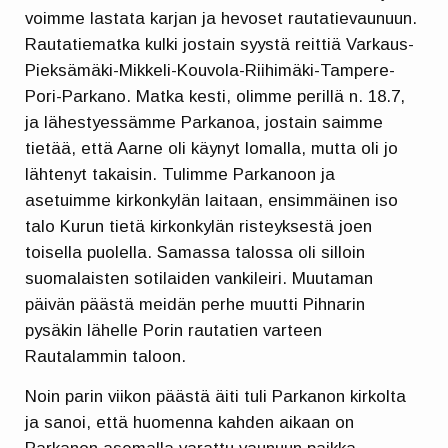
voimme lastata karjan ja hevoset rautatievaunuun.
Rautatiematka kulki jostain syystä reittiä Varkaus-
Pieksämäki-Mikkeli-Kouvola-Riihimäki-Tampere-
Pori-Parkano. Matka kesti, olimme perillä n. 18.7,
ja lähestyessämme Parkanoa, jostain saimme
tietää, että Aarne oli käynyt lomalla, mutta oli jo
lähtenyt takaisin. Tulimme Parkanoon ja
asetuimme kirkonkylän laitaan, ensimmäinen iso
talo Kurun tietä kirkonkylän risteyksestä joen
toisella puolella. Samassa talossa oli silloin
suomalaisten sotilaiden vankileiri. Muutaman
päivän päästä meidän perhe muutti Pihnarin
pysäkin lähelle Porin rautatien varteen
Rautalammin taloon.
Noin parin viikon päästä äiti tuli Parkanon kirkolta
ja sanoi, että huomenna kahden aikaan on