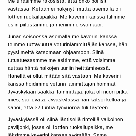
Me tiirasimme rakosista, että onko poliisit
vastassa. Ketään ei näkynyt, mutta asemalla oli
lottien ruokailupaikka. Me kaverini kanssa tulimme
esiin piilostamme ja menimme syömään.
Junan seisoessa asemalla me kaverini kanssa
teimme tuttavuutta veturinlämmittäjän kanssa, hän
pyysi meitä katsomaan ohjaamoon. Siinä
tutustuessamme me esitimme, että voisimme
auttaa häntä halkojen uuniin heittämisessä.
Hänellä ei ollut mitään sitä vastaan. Me kaverini
kanssa hoidimme veturin lämmittäjän hommat
Jyväskylään saakka, lämmittäjä, joka oli nuori pitkä
mies, sai levätä. Jyväskylässä hän katsoi kelloa ja
sanoi, että 32 tuntia työvuoroa tuli täyteen.
Jyväskylässä oli siinä läntisellä rinteillä valkoinen
paviljonki, jossa oli lottien ruokailupaikka, me
läksimme kaverini kanssa syömään. Sama