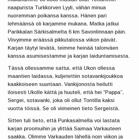
naapurista Turkkorven Lyyli, vähän minua
nuoremman poikansa kanssa. Hänen pari
lehmäänsä oli karjamme mukana. Matka jatkui
Parikkalan Särkisalmelta 6 km Savonlinnaan päin.
Viivyimme eräässä pikkutalossa viikon päivät.
Karjan täytyi levätä, teimme heinää talonväen
kanssa asumisestamme ja karjan laiduntamisesta.
Tässä ollessamme sattui, että Ukon ollessa
maantien laidassa, kuljetettiin sotavankijoukkoa
kaakkoiseen suuntaan. Vankijonosta heilutti
iloisesti Ukolle kättä ja huuteli, että hei “Pappa”,
Sergei, sotavanki, joka oli ollut Tontilla kaksi
vuotta töissä. Se oli viimeinen tieto Sergeistä.
Sitten tuli tieto, että Punkasalmella voi lastata
karjan proomuihin ja ylittää Saimaa Varkauteen
saakka. Olimme Varkauden lähellä noin viikon ja