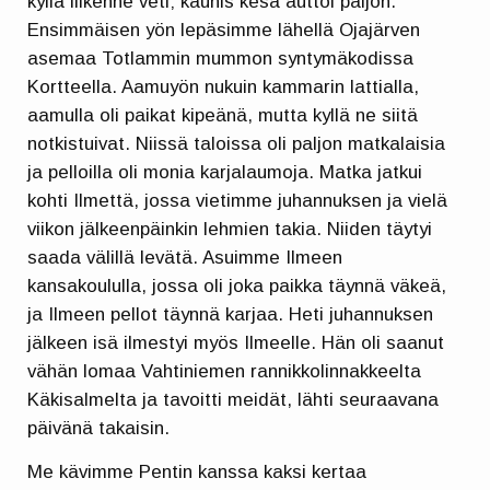
kyllä liikenne veti; kaunis kesä auttoi paljon.
Ensimmäisen yön lepäsimme lähellä Ojajärven
asemaa Totlammin mummon syntymäkodissa
Kortteella. Aamuyön nukuin kammarin lattialla,
aamulla oli paikat kipeänä, mutta kyllä ne siitä
notkistuivat. Niissä taloissa oli paljon matkalaisia
ja pelloilla oli monia karjalaumoja. Matka jatkui
kohti Ilmettä, jossa vietimme juhannuksen ja vielä
viikon jälkeenpäinkin lehmien takia. Niiden täytyi
saada välillä levätä. Asuimme Ilmeen
kansakoululla, jossa oli joka paikka täynnä väkeä,
ja Ilmeen pellot täynnä karjaa. Heti juhannuksen
jälkeen isä ilmestyi myös Ilmeelle. Hän oli saanut
vähän lomaa Vahtiniemen rannikkolinnakkeelta
Käkisalmelta ja tavoitti meidät, lähti seuraavana
päivänä takaisin.
Me kävimme Pentin kanssa kaksi kertaa