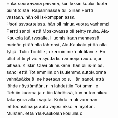
Ehkä seuraavana päivänä, kun läksin koulun luota
puintitöistä, Raparinnassa tuli Siiran Pertti
vastaan, hän oli is-komppaniassa
sotilasvaatteissa, hän oli minua vuotta vanhempi.
[1]
Pertti sanoi, että Moskovassa oli tehty rauha, Ala-
Kaukola jää ryssälle. Huomisiltaan mennessä
meidän pitää olla lähtenyt, Ala-Kaukola pitää olla
tyhjä. Tulin Tontille ja kerroin mikä oli tilanne. En
ollut ehtinyt vielä syödä kun armeijan auto ajoi
pihaan. Kiiskin Olavi oli mukana, hän oli is-mies,
sanoi että Totlammilla on kuulemma autokuorma
vehnäsäkkejä, ne haetaan pois. Hän sanoi, että
lähde näyttämään, niin lähdettiin Totlammille.
Tehtiin kuorma ja oltiin lähdössä, kun auton oikea
takapyörä alkoi vajota. Kohdalla oli varmaan
lähteensilmä ja auto vajosi akselia myöten.
Muistan, että Ylä-Kaukolan koululla oli