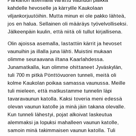
Parkanon asemalla varattu vaunuun paikka
kahdelle hevoselle ja kärryille Kaukolaan
viljankorjuutöihin. Mutta minun ei ole pakko lähteä,
jos en halua. Sellainen oli määräys työvelvolliseksi.
Jälkeenpäin kuulin, että niitä oli tullut kirjallisena.
Olin ajoissa asemalla, lastattiin kärrit ja hevoset
vaunuihin ja illalla juna lähti. Muistini mukaan
olimme seuraavana iltana Kaarlahdessa.
Junamatkalla, kun olimme ohittaneet Jyväskylän,
tuli 700 m pitkä Pönttövuoren tunneli, meitä oli
kolme Kaukolan poikaa samassa vaunussa. Meille
tuli mieleen, että matkustamme tunnelin läpi
tavaravaunun katolla. Kaksi toveria meni edessä
olevan vaunun katolle ja minä jäin takana olevalle.
Kun tunneli lähestyi, pojat alkoivat laskeutua
alemmaksi ja lopuksi mahalleen vaunun katolle,
samoin minä takimmaisen vaunun katolla. Tuli