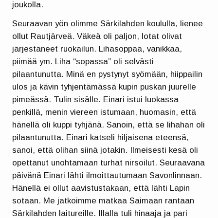
joukolla.
Seuraavan yön olimme Särkilahden koululla, lienee
ollut Rautjärveä. Väkeä oli paljon, lotat olivat
järjestäneet ruokailun. Lihasoppaa, vanikkaa,
piimää ym. Liha “sopassa” oli selvästi
pilaantunutta. Minä en pystynyt syömään, hiippailin
ulos ja kävin tyhjentämässä kupin puskan juurelle
pimeässä. Tulin sisälle. Einari istui luokassa
penkillä, menin viereen istumaan, huomasin, että
hänellä oli kuppi tyhjänä. Sanoin, että se lihahan oli
pilaantunutta. Einari katseli hiljaisena eteensä,
sanoi, että olihan siinä jotakin. Ilmeisesti kesä oli
opettanut unohtamaan turhat nirsoilut. Seuraavana
päivänä Einari lähti ilmoittautumaan Savonlinnaan.
Hänellä ei ollut aavistustakaan, että lähti Lapin
sotaan. Me jatkoimme matkaa Saimaan rantaan
Särkilahden laitureille. Illalla tuli hinaaja ja pari