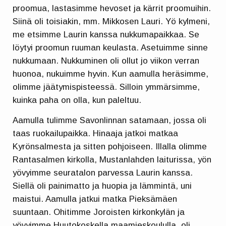
proomua, lastasimme hevoset ja kärrit proomuihin.
Siinä oli toisiakin, mm. Mikkosen Lauri. Yö kylmeni,
me etsimme Laurin kanssa nukkumapaikkaa. Se
löytyi proomun ruuman keulasta. Asetuimme sinne
nukkumaan. Nukkuminen oli ollut jo viikon verran
huonoa, nukuimme hyvin. Kun aamulla heräsimme,
olimme jäätymispisteessä. Silloin ymmärsimme,
kuinka paha on olla, kun paleltuu.
Aamulla tulimme Savonlinnan satamaan, jossa oli
taas ruokailupaikka. Hinaaja jatkoi matkaa
Kyrönsalmesta ja sitten pohjoiseen. Illalla olimme
Rantasalmen kirkolla, Mustanlahden laiturissa, yön
yövyimme seuratalon parvessa Laurin kanssa.
Siellä oli painimatto ja huopia ja lämmintä, uni
maistui. Aamulla jatkui matka Pieksämäen
suuntaan. Ohitimme Joroisten kirkonkylän ja
yövyimme Huutokoskella maamieskoululla, oli