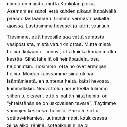
nimeä en muista, mutta Kaukolan poikia.
Asemamies sanoi, että kahden aikaan iltapäivällä
pääsee lastaamaan. Olimme varmasti paikalla
ajoissa. Lastasimme hevoset ja kärrit vaunuun.
Tiesimme, että hevosille saa vettä samasta
vesipostista, mistä veturikin ottaa. Mutta mistä
heiniä, kukaan ei tiennyt, että kuinka kauan matka
kestää. Siinä lähellä oli heinäpaaleja, osa
hajonnutkin. Tiesimme, että ne ovat armeijan
heiniä. Meidän kanssamme siinä oli pari
isäntämiestä, en tuntenut heitä, kaksi hevosta
kummallakin. Neuvottelun perusteella tulimme
siihen tulokseen, että siinähän niitä heiniä, on
“yhteistähän se on uskovaisen tavara”. Täytimme
vaunujen keskiosat heinillä. Paikalle sattui
sotilasvirkamies, luutnantin napit kauluksessa.
Siinä alkoi rähinä, sotaoikeus siinä oli