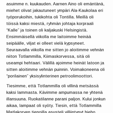
asuimme n. kuukauden. Aarnen Aino oli emäntänä,
miehet olivat jakautuneet ympäri Ala-Kaukolaa eri
työporukoihin, tukikohta oli Tontilla. Meillä oli
töissä kaksi miestä, ryhmän johtaja korpraali
“Kalle” ja toinen oli kaljakuski Helsingistä.
Ensimmäisellä viikolla me laitoimme heinää
seipäälle, viljat ei olleet vielä kypsyneet.
Seuraavalla viikolla me sitten jo aloitimme vehnän
niiton Totlammilla, Kiimaskorvessa, sitä oli
useampi hehtaari. Välillä ajoimme heinät latoon ja
sitten aloitimme vehnän puinnin. Voimakoneena oli
“porilainen” yksisylinterinen petroolimoottori.
Tiesimme, että Totlammilla oli villinä metsässä
kaksi lammasta. Kävimme ampumassa ne yhtenä
illansuuna. Ruokatilanne parani paljon. Kului jonkun
aikaa, lampaat oli syöty. Tiesin, että Totlammilla
Matlakorven tienoilla asusteli villiintynyt hieho.