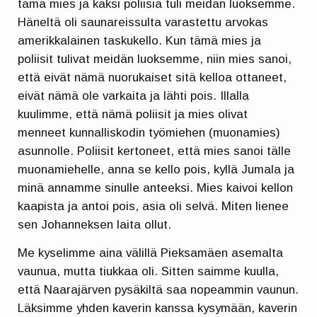
tämä mies ja kaksi poliisia tuli meidän luoksemme.
Häneltä oli saunareissulta varastettu arvokas
amerikkalainen taskukello. Kun tämä mies ja
poliisit tulivat meidän luoksemme, niin mies sanoi,
että eivät nämä nuorukaiset sitä kelloa ottaneet,
eivät nämä ole varkaita ja lähti pois. Illalla
kuulimme, että nämä poliisit ja mies olivat
menneet kunnalliskodin työmiehen (muonamies)
asunnolle. Poliisit kertoneet, että mies sanoi tälle
muonamiehelle, anna se kello pois, kyllä Jumala ja
minä annamme sinulle anteeksi. Mies kaivoi kellon
kaapista ja antoi pois, asia oli selvä. Miten lienee
sen Johanneksen laita ollut.
Me kyselimme aina välillä Pieksamäen asemalta
vaunua, mutta tiukkaa oli. Sitten saimme kuulla,
että Naarajärven pysäkiltä saa nopeammin vaunun.
Läksimme yhden kaverin kanssa kysymään, kaverin