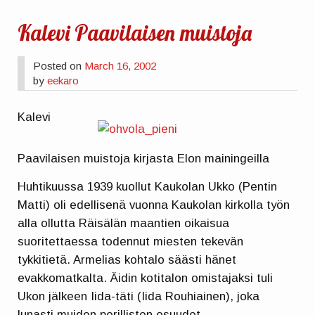
Kalevi Paavilaisen muistoja
Posted on
March 16, 2002
by
eekaro
Kalevi
Paavilaisen muistoja kirjasta Elon mainingeilla
Huhtikuussa 1939 kuollut Kaukolan Ukko (Pentin
Matti) oli edellisenä vuonna Kaukolan kirkolla työn
alla ollutta Räisälän maantien oikaisua
suoritettaessa todennut miesten tekevän
tykkitietä. Armelias kohtalo säästi hänet
evakkomatkalta. Äidin kotitalon omistajaksi tuli
Ukon jälkeen Iida-täti (Iida Rouhiainen), joka
lunasti muiden perillisten osuudet.